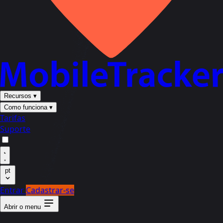
Recursos
▾
Como funciona
▾
Tarifas
Suporte
pt
Entrar
Cadastrar-se
Abrir o menu