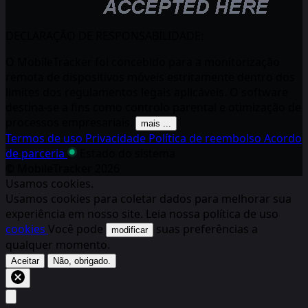
DECLARAÇÃO DE RESPONSABILIDADE:
O MobileTracker foi concebido para a monitorização
remota de dispositivos móveis estritamente dentro dos
limites dos regulamentos legais aplicáveis. O software
destina-se a fins como controlo parental e otimização de
processos empresariais.
mais ...
Termos de uso
Privacidade
Política de reembolso
Acordo
de parceria
Estado do sistema
© MobileTracker
2026
Usamos cookies.
Usamos cookies para coletar dados para melhorar sua
experiência em nosso site. Leia nossa política de uso
cookies
Você pode
suas preferências a
modificar
qualquer momento.
Aceitar
Não, obrigado.