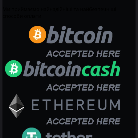
Ми приймаємо найнадійніші та найбезпечніші
способи оплати