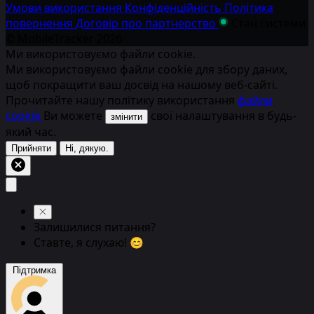
Умови використання
Конфіденційність
Політика
повернення
Договір про партнерство
Стан системи
© MobileTracker
2026
Ми використовуємо файли cookie.
Ми використовуємо файли cookie для збору даних,
щоб покращити ваш досвід на нашому веб-сайті.
Прочитайте нашу політику використання
файли
cookie
Ви можете
свої налаштування в будь-
змінити
який час.
Прийняти
Ні, дякую.
Залишилися питання?
Ставте, я слухаю! 😊
Підтримка