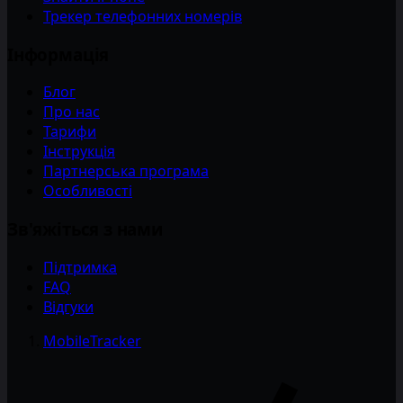
Трекер телефонних номерів
Інформація
Блог
Про нас
Тарифи
Інструкція
Партнерська програма
Особливості
Зв'яжіться з нами
Підтримка
FAQ
Відгуки
MobileTracker