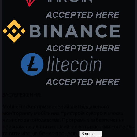
ЗАСТЕРЕЖЕННЯ:
MobileTracker призначений для віддаленого
моніторингу мобільних пристроїв суворо в межах
чинного законодавства. Програмне забезпечення
призначене для таких цілей, як батьківський контроль
та оптимізація бізнес-процесів.
більше ...