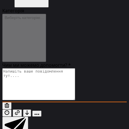
Категорія
Виберіть категорію...
Чим ми можемо допомогти?
*