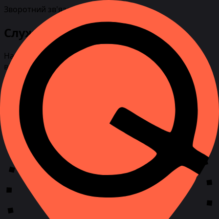
Зворотний зв'язок
Служба підтримки клієнтів
Наші експерти завжди на зв'язку і з радістю
відповідять на ваші запитання. Заповніть форму, і ми
зв'яжемося з вами найближчим часом.