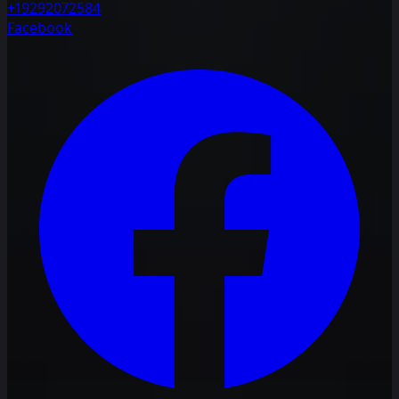
+19292072584
Facebook