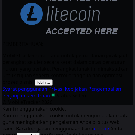
PEMBERITAHUAN:
MobileTracker dirancang untuk pemantauan jarak jauh
perangkat seluler secara ketat dalam batas peraturan
hukum yang berlaku. Perangkat lunak ini dimaksudkan
untuk tujuan seperti kontrol orang tua dan optimasi
proses bisnis.
lebih ...
Syarat penggunaan
Privasi
Kebijakan Pengembalian
Perjanjian kemitraan
Status Sistem
© MobileTracker
2026
Kami menggunakan cookie.
Kami menggunakan cookie untuk mengumpulkan data
guna meningkatkan pengalaman Anda di situs web
kami. Baca kebijakan penggunaan kami
cookie
Anda