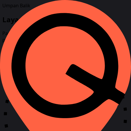
Umpan Balik
Layanan dukungan pelanggan
Para ahli kami selalu siap dan senang menjawab
pertanyaan Anda. Isi formulir dan kami akan segera
menghubungi Anda.