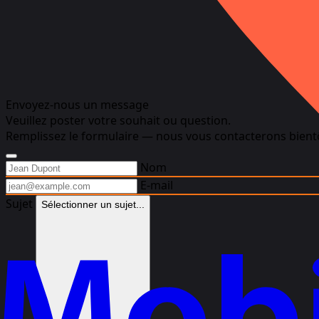
Envoyez-nous un message
Veuillez poster votre souhait ou question.
Remplissez le formulaire — nous vous contacterons bient
Nom
E-mail
Sujet
Sélectionner un sujet...