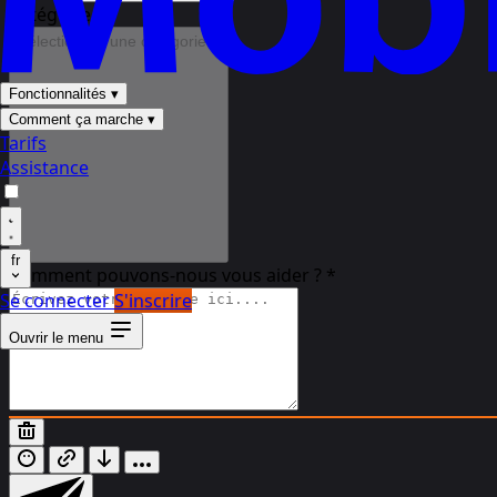
Catégorie
Sélectionner une catégorie...
Fonctionnalités
▾
Comment ça marche
▾
Tarifs
Assistance
fr
Comment pouvons-nous vous aider ?
*
Se connecter
S'inscrire
Ouvrir le menu