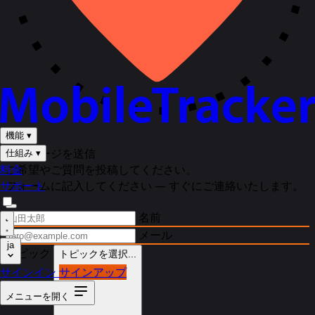
機能
▾
メッセージを送信
仕組み
▾
料金
ご希望やご質問を投稿してください。
サポート
フォームに記入してください — すぐにご連絡いたします。
名前
メール
ja
トピック
トピックを選択...
サインイン
サインアップ
メニューを開く