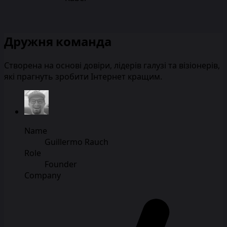
Дружня команда
Створена на основі довіри, лідерів галузі та візіонерів,
які прагнуть зробити Інтернет кращим.
Name
Guillermo Rauch
Role
Founder
Company