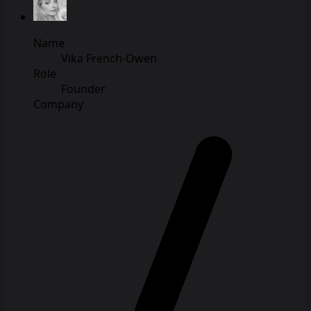
Name
Vika French-Owen
Role
Founder
Company