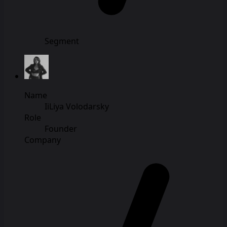
Segment
Name
IiLiya Volodarsky
Role
Founder
Company