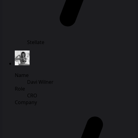
Stellate
Name
Davi Wilner
Role
CRO
Company