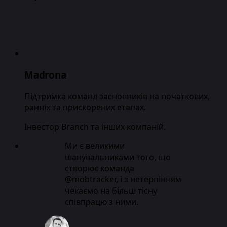
Madrona
Підтримка команд засновників на початкових,
ранніх та прискорених етапах.
Інвестор Branch та інших компаній.
Ми є великими
шанувальниками того, що
створює команда
@mobtracker, і з нетерпінням
чекаємо на більш тісну
співпрацю з ними.