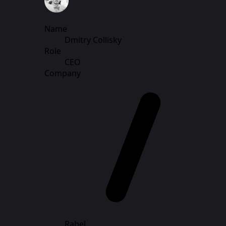
Name
Dmitry Collisky
Role
CEO
Company
Rabel