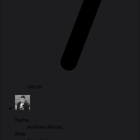
Vercel
Name
Andrew Miklas
Role