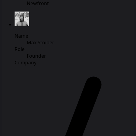
Newfront
Name
Max Stoiber
Role
Founder
Company