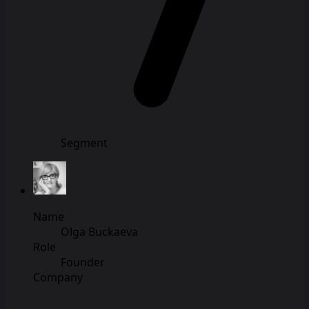
Segment
Name
Olga Buckaeva
Role
Founder
Company