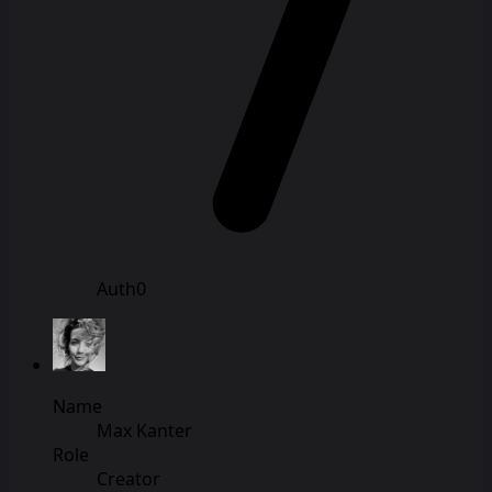
Auth0
Name
Max Kanter
Role
Creator