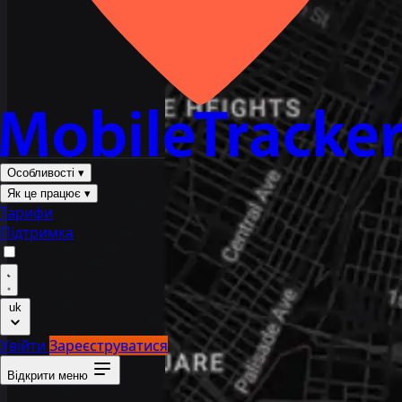
Особливості
▾
Як це працює
▾
Тарифи
Підтримка
uk
Увійти
Зареєструватися
Відкрити меню