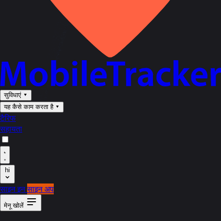
सुविधाएं
▾
यह कैसे काम करता है
▾
टैरिफ
सहायता
hi
साइन इन
साइन अप
मेनू खोलें