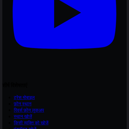
शीर्ष विशेषताएं
ट्रेस मोबाइल
फ़ोन स्थान
रिवर्स फ़ोन लुकअप
स्थान खोजें
किसी व्यक्ति को खोजें
एंड्रॉयड खोजें