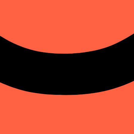
one progettata per emulare i flussi di accesso all'interfacc
mostrare il comportamento dell'UI, prototipazione, presentaz
ccordo legalmente vincolante tra l'Utente e la Società che f
dotto, l'Utente conferma di aver
letto, compreso e accettato
q