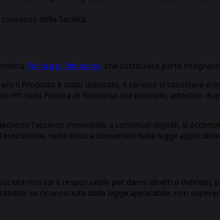
l consenso della Società.
a nostra
Politica di Rimborso
, che costituisce parte integran
o e/o il Prodotto è stato utilizzato, il servizio si consider
descritti nella Politica di Rimborso (ad esempio, addebito d
hiedendo l'accesso immediato a contenuti digitali, si acconse
l'esecuzione, nella misura consentita dalla legge applicabile
Società non sarà responsabile per danni diretti o indiretti, 
onsabilità, se riconosciuta dalla legge applicabile, non supe