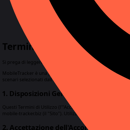
Termini di Utilizzo
Si prega di leggere attentamente questi termini di utilizzo.
MobileTracker è una piattaforma di dimostrazione e simulazi
scenari selezionati dall'utente. Il Prodotto è destinato a 
1. Disposizioni Generali
Questi Termini di Utilizzo (l'"Accordo") costituiscono un a
mobile-tracker.biz (il "Sito"). Utilizzando il Sito e/o il Pro
2. Accettazione dell'Accordo