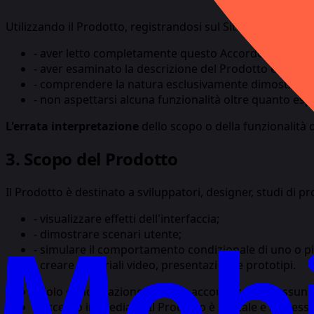
Utilizzando il Prodotto, registrandosi sul Sito o acquistan
-
aver letto completamente questo Accordo;
-
aver esaminato la descrizione del Prodotto e il suo 
-
comprendere la natura esclusivamente dimostrativa
-
non aspettarsi alcuna funzionalità oltre quanto espl
L'errata interpretazione
dello scopo o della funzionalità 
3. Scopo del Prodotto
Il Prodotto è destinato a sviluppatori, designer, studi di pr
-
visualizzare effetti dell'interfaccia;
-
dimostrare scenari utente;
-
simulare il comportamento condizionale di uno o più 
-
creare materiali video, presentazioni e prototipi.
-
Solo dimostrazione. Nessun account reale, nessun d
-
Accesso immediato. Il Prodotto è digitale e l'access