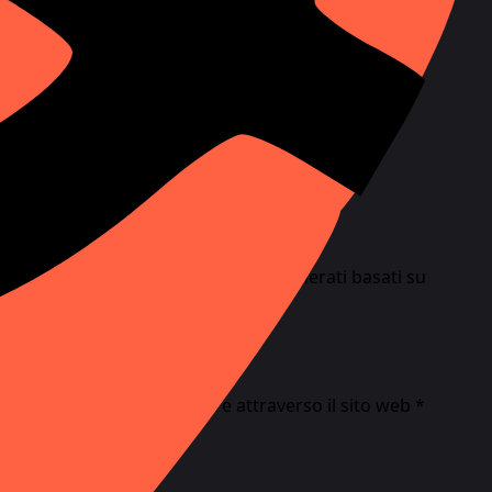
ia e visualizzare output sintetici generati basati su
ioni e uso educativo o artistico.
ornisce un prodotto software attraverso il sito web *
uesto Accordo.