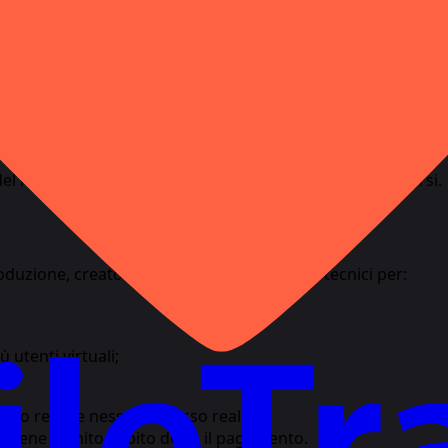
do l'accesso, l'Utente conferma di:
scopo previsto;
 del Prodotto;
icitamente descritto.
del Prodotto non costituisce motivo per reclami o rimborsi.
oduzione, creatori di contenuti e specialisti tecnici per:
utenti virtuali;
ato reale e nessun accesso reale.
o viene fornito subito dopo il pagamento.