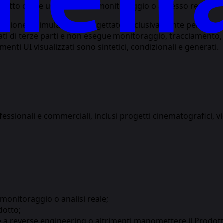
odotto come un servizio di monitoraggio o accesso reale.
ione e simulazione progettato esclusivamente per modellare s
ati di terze parti e non esegue monitoraggio, tracciamento,
ementi UI visualizzati sono sintetici, condizionali e generati.
fessionali e commerciali, inclusi progetti cinematografici, v
monitoraggio o analisi reale;
dotto;
 a reverse engineering o altrimenti manomettere il Prodot