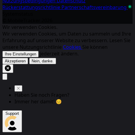
Nutzungsbedingungen
Datenschutz
Rückerstattungsrichtlinie
Partnerschaftsvereinbarung
Systemstatus
© MobileTracker
2026
Wir verwenden Cookies.
Wir verwenden Cookies, um Daten zu sammeln und Ihre
Erfahrung auf unserer Website zu verbessern. Lesen Sie
unsere Nutzungsrichtlinie
Cookies
Sie können
jederzeit ändern.
Ihre Einstellungen
Akzeptieren
Nein, danke.
Haben Sie noch Fragen?
Immer her damit! 😊
Support