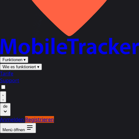
Funktionen
▾
Wie es funktioniert
▾
Tarife
Support
de
Anmelden
Registrieren
Menü öffnen