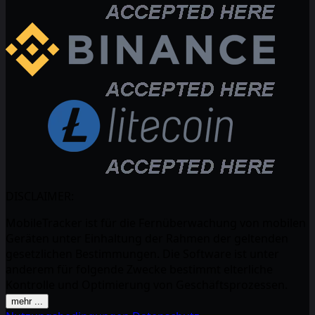
DISCLAIMER:
MobileTracker ist für die Fernüberwachung von mobilen
Geräten unter Einhaltung der Rahmen der geltenden
gesetzlichen Bestimmungen. Die Software ist unter
anderem für folgende Zwecke bestimmt elterliche
Kontrolle und Optimierung von Geschäftsprozessen.
mehr ...