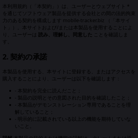
本利用規約（「本契約」）は、ユーザーとウェブサイト *
を通じてソフトウェア製品を提供する会社との間の法的拘束
力のある契約を構成します mobile-tracker.biz （「本サイ
ト」）。本サイトおよび/または本製品を使用することによ
り、ユーザーは
読み、理解し、同意した
ことを確認しま
す。
2. 契約の承諾
本製品を使用する、本サイトに登録する、またはアクセスを
購入することにより、ユーザーは以下を確認します：
-
本契約を完全に読んだこと；
-
製品の説明とその意図された目的を確認したこと；
-
本製品がデモンストレーション専用であることを理
解していること；
-
明示的に記載されている以上の機能を期待していな
いこと。
誤解
本製品の目的または機能の誤解は、クレームまたは返