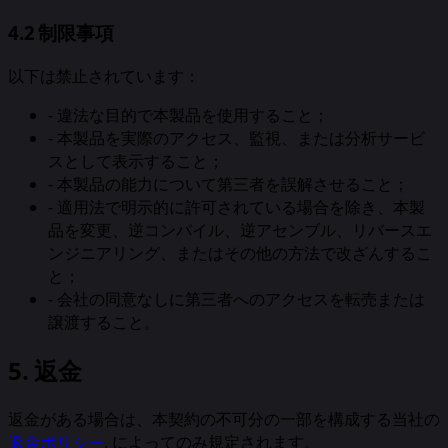
4.2 制限事項
以下は禁止されています：
-
違法な目的で本製品を使用すること；
-
本製品を実際のアクセス、監視、または分析サービ
スとして表示すること；
-
本製品の能力について第三者を誤解させること；
-
適用法で明示的に許可されている場合を除き、本製
品を変更、逆コンパイル、逆アセンブル、リバースエ
ンジニアリング、またはその他の方法で改ざんするこ
と；
-
会社の同意なしに第三者へのアクセスを転売または
譲渡すること。
5. 返金
返金がある場合は、本契約の不可分の一部を構成する当社の
返金ポリシー
, によってのみ規定されます。