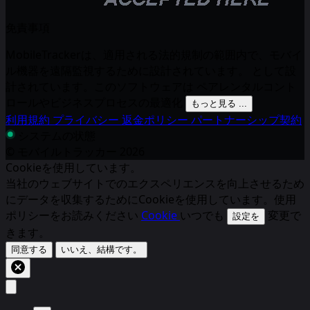
免責事項
MobileTrackerは、適用される法的規制の範囲内で、モバイ
ル機器を遠隔監視するために設計されています。 として設
計されています。このソフトウェアは ペアレンタルコント
ロールやビジネスプロセスの最適化
もっと見る ...
利用規約
プライバシー
返金ポリシー
パートナーシップ契約
システムの状態
© モバイルトラッカー
2026
Cookieを使用しています。
当社のウェブサイトでのエクスペリエンスを向上させるため
にデータを収集するためにCookieを使用しています。使用
ポリシーをお読みください
Cookie
いつでも
変更で
設定を
きます。
同意する
いいえ、結構です。