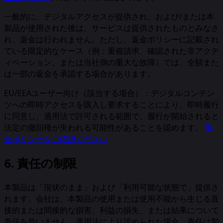
一般的に、デジタルアクセスが提供され、および/または本
製品が使用された後は、サービスは提供されたものとみなさ
れ、返金は行われません。ただし、返金ポリシーに記載され
ている限定的なケース（例：重複請求、確認された非アクテ
ィベーション、または当社側の重大な故障）では、全額また
は一部の返金を承認する場合があります。
EU/EEAユーザー向け（該当する場合）：デジタルコンテン
ツへの即時アクセスを購入し要求することにより、即時履行
に同意し、適用法で許可される範囲で、履行が開始されると
法定の撤回権が失われる可能性があることを認めます。
返
金ポリシーをご確認ください
6. 責任の制限
本製品は「現状のまま」および「利用可能な状態で」提供さ
れます。会社は、本製品の使用または使用不能から生じる直
接的または間接的な損害、利益の損失、または結果について
責任を負いません。適用法により認められた場合、責任は製