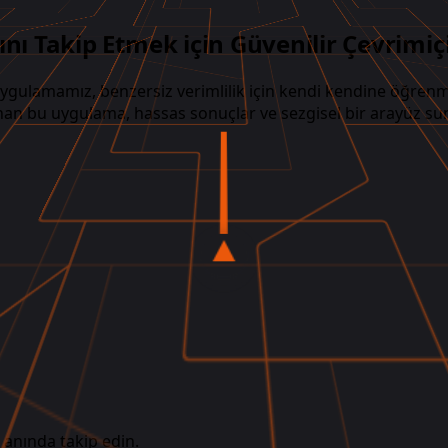
rını Takip Etmek için Güvenilir Çevrim
i uygulamamız, benzersiz verimlilik için kendi kendine öğre
arlanan bu uygulama, hassas sonuçlar ve sezgisel bir arayüz
 anında takip edin.