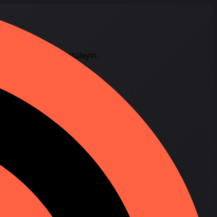
çi
amanlı olarak görüntüleyin.
rayı girin.