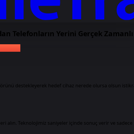
an Telefonların Yerini Gerçek Zamanlı 
onimlik
onimlik
ünü destekleyerek hedef cihaz nerede olursa olsun istikrarl
ri alın. Teknolojimiz saniyeler içinde sonuç verir ve sade