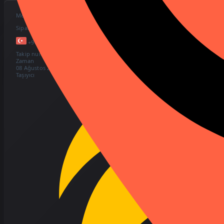
Mevcut konum
Sipariş / #4556435
+90 555-678-9101
Takip numarası:
45dGgddCDefe
Zaman
08 Ağustos 2026, 15:23
Taşıyıcı