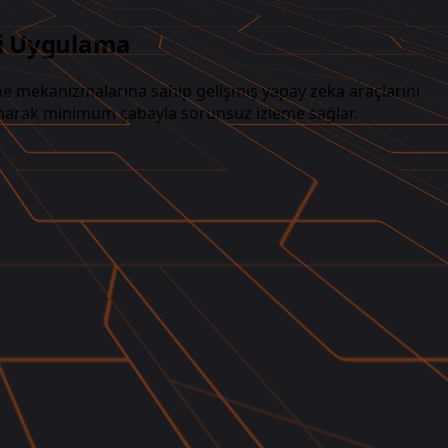
içi Uygulama
nme mekanizmalarına sahip gelişmiş yapay zeka araçlarını
 sunarak minimum çabayla sorunsuz izleme sağlar.