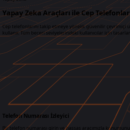
Yapay Zeka Araçları ile Cep Telefonla
Cep telefonlarını takip etmeye yönelik güvenilir çevrimiç
kullanır. Tüm beceri seviyelerindeki kullanıcılar için tas
Telefon Numarası İzleyici
Bir telefon numarası girin ve hassas aracımızla konumunu