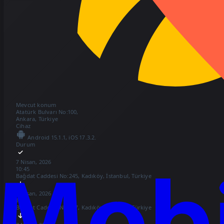
Mevcut konum
Atatürk Bulvarı No:100,
Ankara, Türkiye
Cihaz
Android 15.1.1, iOS 17.3.2.
Durum
7 Nisan, 2026
10:45
Bağdat Caddesi No:245, Kadıköy, İstanbul, Türkiye
7 Nisan, 2026
11:24
Bağdat Caddesi No:247, Kadıköy, İstanbul, Türkiye