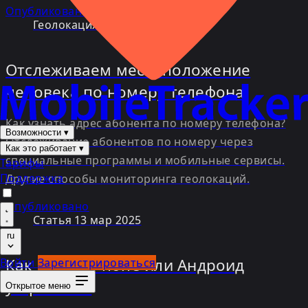
Опубликовано
Геолокация
27 сен 2025
Отслеживаем местоположение
человека по номеру телефона
Как узнать адрес абонента по номеру телефона?
Возможности
▾
Отслеживание абонентов по номеру через
Как это работает
▾
специальные программы и мобильные сервисы.
Тарифы
Поддержка
Другие способы мониторинга геолокаций.
Опубликовано
Статья
13 мар 2025
ru
Как найти iPhone или Андроид
Войти
Зарегистрироваться
устройства
Открытое меню