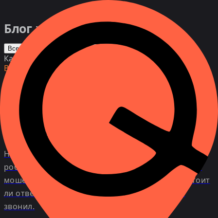
Блог
Все
Геолокация
Статья
Категория
Все
Кто вам звонил на самом деле? Как
защититься от мошенников в
мессенджерах
Незнакомые звонки в Viber и WhatsApp,
робозвонки, сброшенные вызовы — первый шаг
мошенников. Разбираем, как они действуют, стоит
ли отвечать и как безопасно узнать, кто вам
звонил.