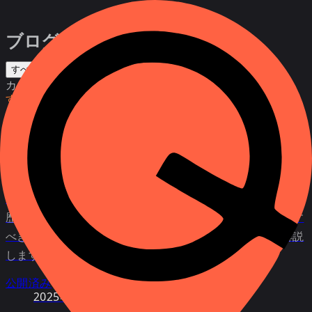
ブログ
すべて
カテゴリ
すべて
本当に誰があなたに電話しているのか？
メッセンジャー詐欺から身を守る方法
ViberやWhatsAppでの不明な着信、ロボコール、着信履
歴のみの電話は詐欺師の第一歩です。彼らの手口、応答す
べきかどうか、そして安全に発信者を確認する方法を解説
します。
公開済み
2025年9月月27日