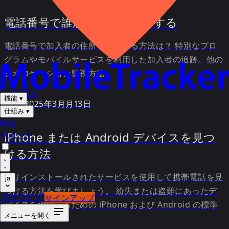
電話番号で誰かの位置を追跡する
電話番号で加入者の住所を見つける方法は？ 特別なプロ
グラムやモバイルサービスを利用した加入者の追跡。他の
ジオロケーション監視方法。
公開済み
機能
▾
2025年3月月13日
仕組み
▾
料金
iPhone または Android デバイスを見つ
サポート
ける方法
プリインストールされたサービスを使用して携帯電話を見
ja
つける方法を学びましょう。 紛失または盗難にあったデ
サインイン
サインアップ
バイスを追跡するための iPhone および Android の標準
メニューを開く
機能。