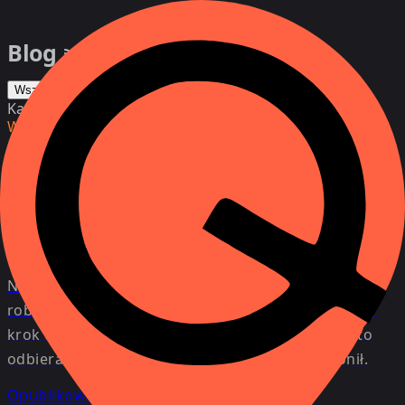
Blog
Wszystkie
Geolokalizacja
Kategoria
Wszystkie
Kto naprawdę do Ciebie dzwoni? Jak
chronić się przed oszustami w
komunikatorach
Nieznane połączenia w Viberze i WhatsAppie,
robocalls oraz nieodebrane połączenia to pierwszy
krok oszustów. Wyjaśniamy, jak działają, czy warto
odbierać i jak bezpiecznie sprawdzić, kto dzwonił.
Opublikowane