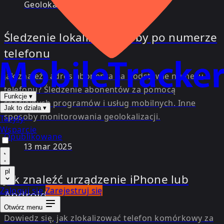
Geolokalizacja
27 wrz 2025
Śledzenie lokalizacji osoby po numerze
telefonu
Jak znaleźć adres abonenta na podstawie numeru
telefonu? Śledzenie abonentów za pomocą
Funkcje
▾
specjalnych programów i usług mobilnych. Inne
Jak to działa
▾
sposoby monitorowania geolokalizacji.
Taryfy
Wsparcie
Opublikowane
13 mar 2025
pl
Jak znaleźć urządzenie iPhone lub
Zaloguj się
Zarejestruj się
Android
Otwórz menu
Dowiedz się, jak zlokalizować telefon komórkowy za