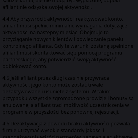
saldzie konta, ale nie mogą być wypłacone, dopóki
afiliant nie odzyska swojej aktywności.
4.4 Aby przywrócić aktywność i reaktywować konto,
afiliant musi spełnić minimalne wymagania dotyczące
aktywności na następny miesiąc. Obejmuje to
przyciąganie nowych klientów i odwiedzanie panelu
kontrolnego afilianta. Gdy te warunki zostaną spełnione,
afiliant musi skontaktować się z pomocą programu
partnerskiego, aby potwierdzić swoją aktywność i
odblokować konto.
4.5 Jeśli afiliant przez długi czas nie przywraca
aktywności, jego konto może zostać trwale
dezaktywowane i usunięte z systemu. W takim
przypadku wszystkie zgromadzone prowizje i bonusy są
anulowane, a afiliant traci możliwość uczestniczenia w
programie w przyszłości bez ponownej rejestracji.
4.6 Dezaktywacja z powodu braku aktywności pozwala
firmie utrzymać wysokie standardy jakości i
zaangażowania wśród partnerów, zapewniając aktywne