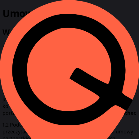
Umowa partnerska
Warunki programu
Rejestrując się w panelu kontrolnym afiliacyjnym, afiliant
potwierdza, że przeczytał wszystkie warunki i zasady
oraz zgadza się przestrzegać wszystkich określonych
zasad i przepisów.
1. Wymagania rejestracji
1.1. I może być osobą fizyczną lub osobą prawną (np.
firmą lub przedsiębiorcą indywidualnym). Obowiązkowe
jest podanie ważnego adresu e-mail i @Telegram do
komunikacji. Należy również określić jeden lub więcej
portfeli do płatności:
PayPal, Bitcoin, Ethereum, Tether.
1.2 Podczas rejestracji uczestnik musi dokładnie
przeczytać i zgodzić się na następujące
warunki umowy
partnerskiej i polityki prywatności.
W niektórych