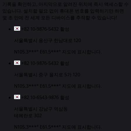
기록을 확인하고, 마지막으로 알려진 위치에 즉시 액세스할 수
있습니다. 설치할 필요 없이 휴대폰 번호를 입력하기만 하면
몇 초 만에 전 세계 모든 디바이스를 추적할 수 있습니다!
+82 10-9876-5432
활성
서울특별시 용산구 한남대로 120
N105.3***° E61.5***°
지도에 표시합니다.
+82 10-9876-5432
활성
서울특별시 중구 을지로 5가 120
N105.3***° E61.5***°
지도에 표시합니다.
+82 10-6543-9876
활성
서울특별시 강남구 역삼동
테헤란로 302
N105.3***° E61.5***°
지도에 표시합니다.