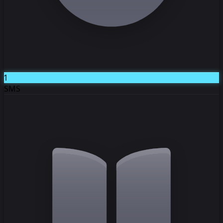
1
SMS