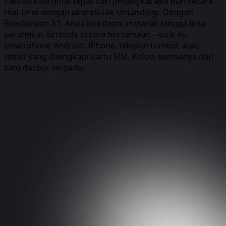
Pantau koordinat tepat dari perangkat apa pun secara
real-time dengan akurasi tak tertandingi. Dengan
Pembaruan 3.1, Anda kini dapat melacak hingga lima
perangkat berbeda secara bersamaan—baik itu
smartphone Android, iPhone, telepon tombol, atau
tablet yang dilengkapi kartu SIM. Kelola semuanya dari
satu dasbor terpadu.