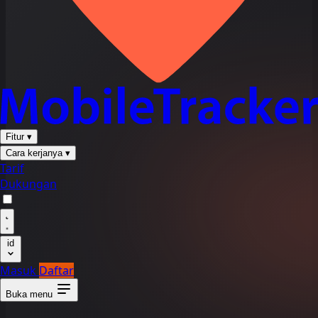
Fitur
▾
Cara kerjanya
▾
Tarif
Dukungan
id
Masuk
Daftar
Buka menu