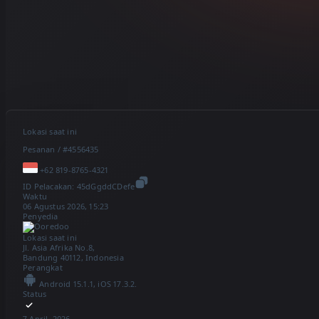
Lokasi saat ini
Pesanan / #4556435
+62 819-8765-4321
ID Pelacakan:
45dGgddCDefe
Waktu
06 Agustus 2026, 15:23
Penyedia
Lokasi saat ini
Jl. Asia Afrika No.8,
Bandung 40112, Indonesia
Perangkat
Android 15.1.1, iOS 17.3.2.
Status
7 April, 2026