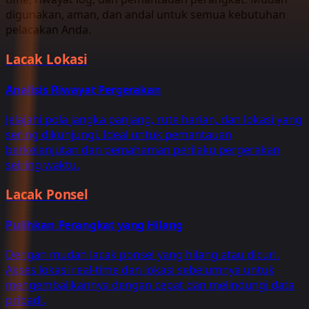
digunakan, aman, dan andal untuk semua kebutuhan
pelacakan Anda.
Lacak Lokasi
Analisis Riwayat Pergerakan
Jelajahi pola jangka panjang, rute harian, dan lokasi yang
sering dikunjungi. Ideal untuk pemantauan
berkelanjutan dan pemahaman perilaku pergerakan
seiring waktu.
Lacak Ponsel
Pulihkan Perangkat yang Hilang
Dengan mudah lacak ponsel yang hilang atau dicuri.
Akses lokasi real-time dan lokasi sebelumnya untuk
mengembalikannya dengan cepat dan melindungi data
pribadi.