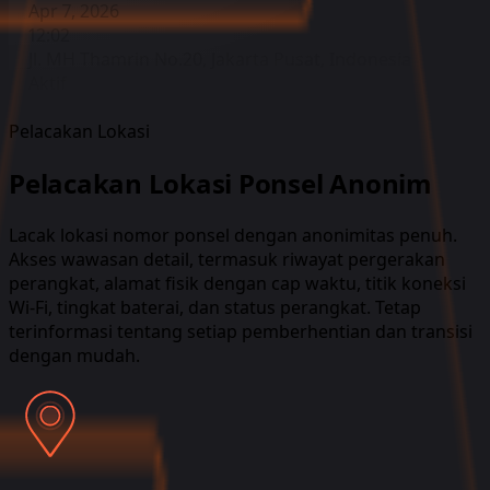
Apr 7, 2026
12:02
Jl. MH Thamrin No.20, Jakarta Pusat, Indonesia
Aktif
Pelacakan Lokasi
Pelacakan Lokasi Ponsel Anonim
Lacak lokasi nomor ponsel dengan anonimitas penuh.
Akses wawasan detail, termasuk riwayat pergerakan
perangkat, alamat fisik dengan cap waktu, titik koneksi
Wi-Fi, tingkat baterai, dan status perangkat. Tetap
terinformasi tentang setiap pemberhentian dan transisi
dengan mudah.