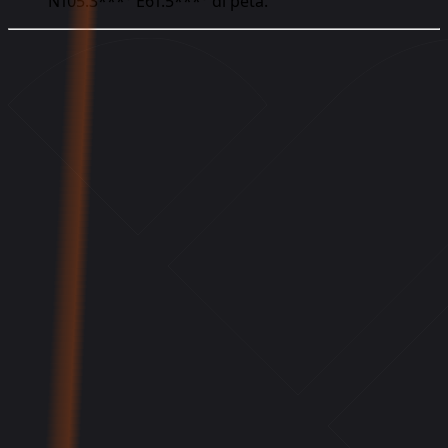
N105.3***° E61.5***°
di peta.