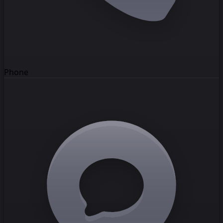
Phone