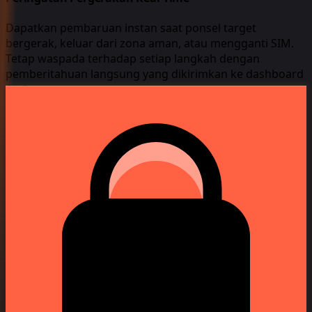
Dapatkan pembaruan instan saat ponsel target
bergerak, keluar dari zona aman, atau mengganti SIM.
Tetap waspada terhadap setiap langkah dengan
pemberitahuan langsung yang dikirimkan ke dashboard
Anda.