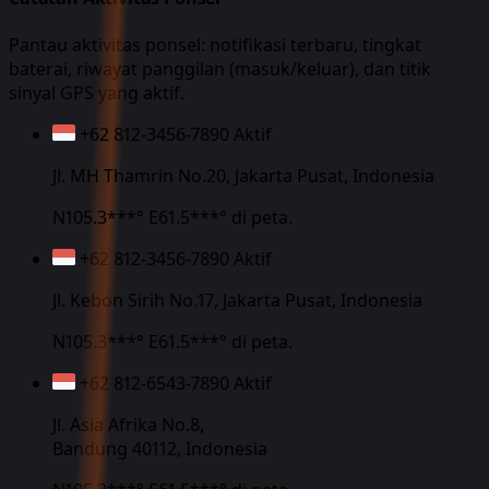
Pantau aktivitas ponsel: notifikasi terbaru, tingkat
baterai, riwayat panggilan (masuk/keluar), dan titik
sinyal GPS yang aktif.
+62 812-3456-7890
Aktif
Jl. MH Thamrin No.20, Jakarta Pusat, Indonesia
N105.3***° E61.5***°
di peta.
+62 812-3456-7890
Aktif
Jl. Kebon Sirih No.17, Jakarta Pusat, Indonesia
N105.3***° E61.5***°
di peta.
+62 812-6543-7890
Aktif
Jl. Asia Afrika No.8,
Bandung 40112, Indonesia