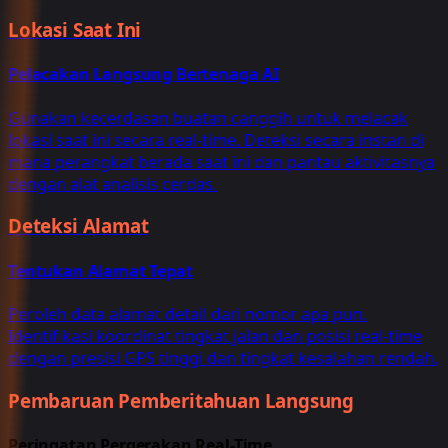
Lokasi Saat Ini
Pelacakan Langsung Bertenaga AI
Gunakan kecerdasan buatan canggih untuk melacak
lokasi saat ini secara real-time. Deteksi secara instan di
mana perangkat berada saat ini dan pantau aktivitasnya
dengan alat analisis cerdas.
Deteksi Alamat
Tentukan Alamat Tepat
Peroleh data alamat detail dari nomor apa pun.
Identifikasi koordinat tingkat jalan dan posisi real-time
dengan presisi GPS tinggi dan tingkat kesalahan rendah.
Pembaruan Pemberitahuan Langsung
Peringatan Pergerakan Real-Time