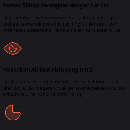
Pantau Status Perangkat dengan Lancar
Lihat pembaruan langsung tentang status perangkat
saat ini, termasuk konektivitas, tingkat aktivitas, dan
kesehatan operasional, semua dalam satu antarmuka.
Pelacakan Alamat Fisik yang Rinci
Lacak alamat fisik tepat dari data GPS. Ketahui lokasi
jalan, kota, dan negara untuk perangkat seluler apa pun
dengan akurasi yang tak tertandingi.