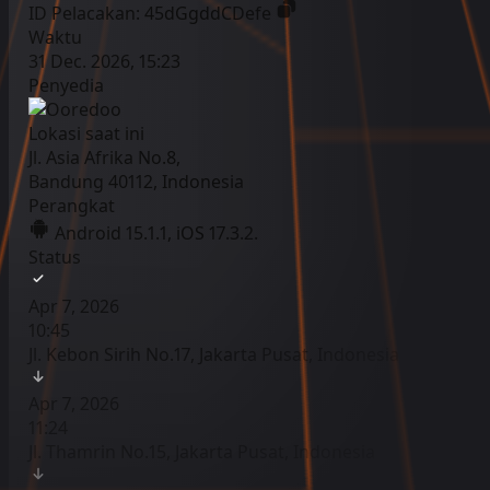
ID Pelacakan:
45dGgddCDefe
Waktu
31 Dec. 2026, 15:23
Penyedia
Lokasi saat ini
Jl. Asia Afrika No.8,
Bandung 40112, Indonesia
Perangkat
Android 15.1.1, iOS 17.3.2.
Status
Apr 7, 2026
10:45
Jl. Kebon Sirih No.17, Jakarta Pusat, Indonesia
Apr 7, 2026
11:24
Jl. Thamrin No.15, Jakarta Pusat, Indonesia