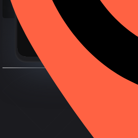
Місцезнаходження
350 Fifth Avenue,
New York, NY 10118, USA
+1 310-555-1234
1600 Amphitheatre Pkwy, Mountain View, CA
94043, USA
1 Microsoft Way, Redmond, WA 98052, USA
6:30
PM
-
8:00
PM