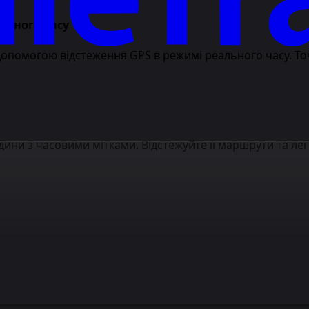
льного часу
омогою відстеження GPS в режимі реального часу. Точні
ни з часовими мітками. Відстежуйте її маршрути та лег