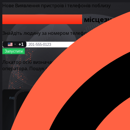
Нове
Виявлення пристроїв і телефонів поблизу
+1 245-153-2517
Активний
Знайдіть та відстежте
Знайдіть та відстежте
місцезнаход
1200 Columbine St, Denver, CO 80206, U
N105.3***° E61.5***°
деталі...
Знайдіть людину за номером телефону та дізнайтеся її 
+1
United
Запустити
States
+1
Локатор осіб визначає точне місцезнаходження онлайн
оператора. Пошук онлайн зараз!
ПОТОЧНЕ МІСЦЕЗНАХОДЖЕННЯ