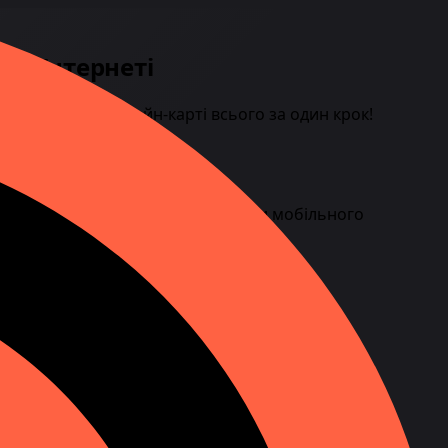
 в Інтернеті
реміщень на онлайн-карті всього за один крок!
ня не потрібна згода абонента чи мобільного