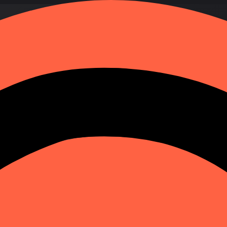
ження людини за номером телефону
SA
місцезнаходження та адресу. Перегляньте маршрути її пе
 без налаштувань та додаткових програм. Для відстежен