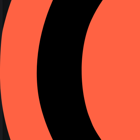
+1 245-153-2517
Активний
1600 Amphitheatre Parkway, Mountain V
N105.3***° E61.5***°
деталі...
+1 404-555-5678
Активний
221B Baker Street, London NW1 6XE, UK
N105.3***° E61.5***°
деталі...