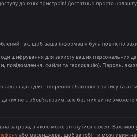
доступу до їхніх пристроїв! Достатньо просто налашту
облений так, щоб ваша інформація була повністю зах
и шифрування для захисту ваших персональних даних, 
, повідомлення, файли та геолокацію). Пароль, вказа
ональні дані для створення облікового запису та акт
даних не є обов'язковим, але без них ви не зможете
на загроза, з якою може зіткнутися кожен. Важливо 
елефону
або месенджера, щоб запобігти можливим на