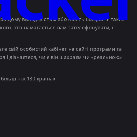
кращому випадку спам або навіть шахраї. У таких
ого, хто намагається вам зателефонувати, і
єте свій особистий кабінет на сайті програми та
я і дізнаєтеся, чи є він шахраєм чи «реальною»
більш ніж 180 країнах.