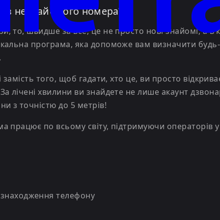
ав з незнайомого номера?
 то, швидше за все, це не просто нові знайомі, а в 
кальна програма, яка допоможе вам визначити будь-к
.
 замість того, щоб гадати, хто це, ви просто відкрива
а лічені хвилини ви знайдете не лише акаунт дзвонар
и з точністю до 5 метрів!
 працює по всьому світу, підтримуючи операторів у 
езнаходження телефону