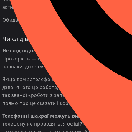
активність. Якщо ви передасте їм коди верифікації 
Обидва схеми пов'язані з захопленням облікових за
Чи слід відповідати на невідомі номери
Не слід відповідати на дзвінки з невідомих номе
Прозорість — це ознака довіри: якщо у дзвонячого не
навпаки, дозволяє легко уникати відповідальності, 
Якщо вам зателефонували з рекламною пропозицією, 
дзвонячого це робота, але для нас це витрата часу.
так званої «роботи з запереченнями», де продавці 
прямо про це сказати і коректно завершити розмову
Телефонні шахраї можуть видавати себе за кого 
телефону не проводяться офіційні допити або розпо
закони він посилається, це може бути обман. Шахра