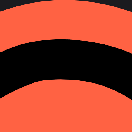
хиститися від шахраїв у месенджерах
ки й пропущені виклики — перший крок шахраїв. Розби
ри?
в з невідомого номера?