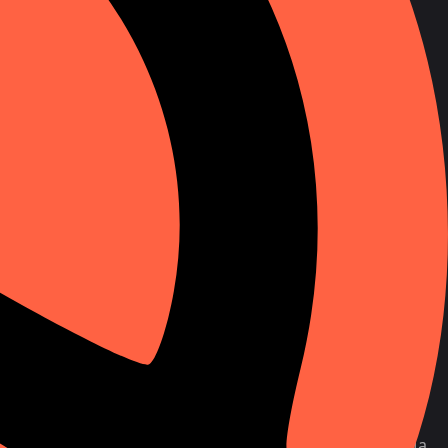
або WhatsApp. Шахраї часто використовують такі
дповідаєте на такі дзвінки, тим вищий ризик
 роботів або миттєво скидаються для перевірки
уникайте підозрілих контактів.
міністрації месенджера, де йдеться про необхідність
 слідуючи інструкціям, несвідомо надає доступ до
 за власника облікового запису та здійснюючи
нків або інших організацій, щоб переконати вас
чи, що картка заблокована або відбулася підозріла