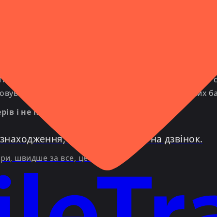
нційним атакам — від вимагання до крадіжки даних. О
особисту інформацію або коди, які дозволять їм зав
Поділившись даними, ви можете втратити доступ до св
вувати ваші дані для отримання доступу до ваших бан
ів і не передавати свої дані стороннім.
езнаходження, не відповідаючи на дзвінок.
ри, швидше за все, це шахраї.