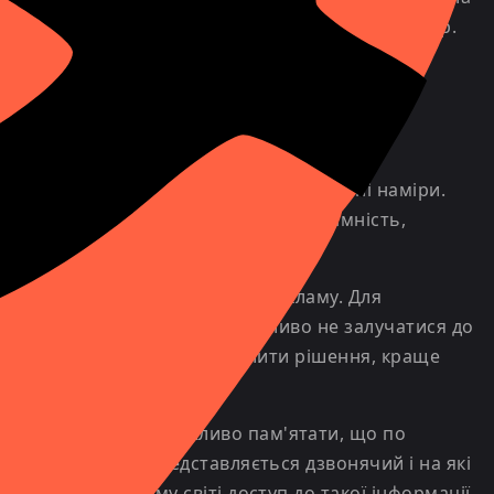
каунт і використовувати його для подальших афер.
ористанням у шахрайських цілях.
приховує свій номер, може мати нечесні наміри.
 стане приховувати свій номер. Анонімність,
 зрозуміло, що йдеться про рекламу. Для
ділити кілька хвилин, але важливо не залучатися до
азу. Якщо ви не готові ухвалити рішення, краще
яки IP-телефонії. Важливо пам'ятати, що по
 того, за кого представляється дзвонячий і на які
 але в сучасному світі доступ до такої інформації