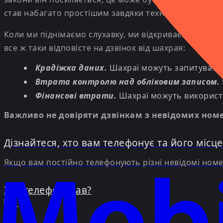
став набагато простішим завдяки технологіям.
Коли ми піднімаємо слухавку, ми відкриваємося поте
все ж таки відповісте на дзвінок від шахрая:
Крадіжка даних.
Шахраї можуть запитувати 
Втрата контролю над обліковим записом.
Фінансові втрати.
Шахраї можуть використо
Важливо не довіряти дзвінкам з невідомих номер
Дізнайтеся, хто вам телефонує та його місц
Якщо вам постійно телефонують різні невідомі номе
Хто телефонував?