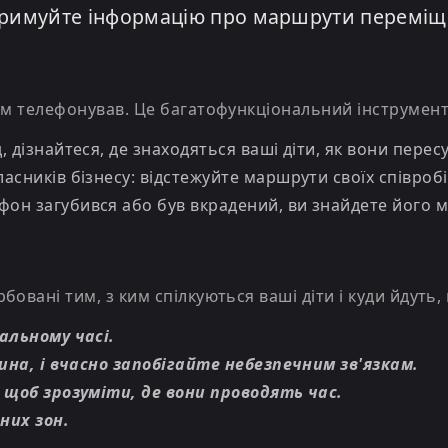
отримуйте інформацію про маршрути переміщ
вам телефонував. Це багатофункціональний інструмен
 дізнайтеся, де знаходяться ваші діти, як вони пере
асників бізнесу: відстежуйте маршрути своїх співробі
он загубився або був вкрадений, ви знайдете його м
бовані тим, з ким спілкуються ваші діти і куди йдуть
альному часі.
ина, і вчасно запобігайте небезпечним зв'язкам.
 щоб зрозуміти, де вони проводять час.
них зон.