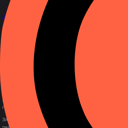
Захист та конфіденційність
Дізнайтеся, хто телефонує з невідомого номера
Небажані дзвінки з невідомих номерів стають все ч
платформи для вимагання особистих даних або наві
зіткнутися з шахраями.
, які використовують різні
активності номера.
Для безпеки краще перевіряти
Як шахраї можуть телефонувати чере
На прикладі Viber продемонструємо один з таких мет
захисту облікового запису. Потім його просять пере
свого облікового запису, після чого шахраї викорис
подальші шахрайські дії.
Зловмисники також можуть зателефонувати з підроб
передати конфіденційну інформацію. Вони часто ств