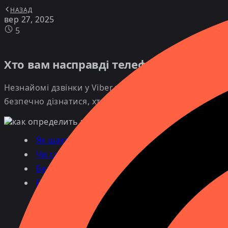
НАЗАД
вер 27, 2025
5
Хто вам насправді телефонував? Як за
Незнайомі дзвінки у Viber та WhatsApp, роботодзвін
безпечно дізнатися, хто вам телефонував.
Як шахраї можуть телефонувати в месендже
Чи слід відповідати на невідомі номери?
Безпечний спосіб дізнатися, хто телефонува
Багатофункціональний трекер для телефону
Дізнайтеся, хто телефонував
Визначити геолокацію телефону
Батьківський контроль та захист