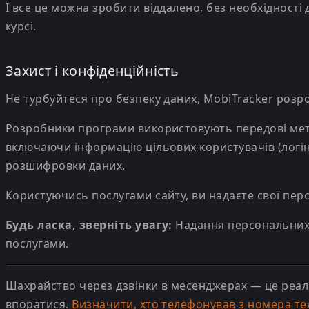
І все це можна зробити віддалено, без необхідності 
курсі.
Захист і конфіденційність
Не турбуйтеся про безпеку даних, MobiTracker розр
Розробники програми використовують передові метод
включаючи інформацію цільових користувачів (логіни
розшифровки даних.
Користуючись послугами сайту, ви надаєте свої перс
Будь ласка, зверніть увагу:
Надання персональних 
послугами.
Шахрайство через дзвінки в месенджерах — це реаль
впоратися.
Визначити, хто телефонував з номера т