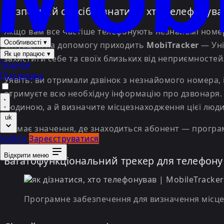
Безпечний спосіб дізнатися, хто телефонув
Якщо вам все частіше телефонують незнайомі номери,
Особливості
▾
ситуаціях на допомогу приходить
MobiTracker
— Уні
Як це працює
▾
захистити себе та своїх близьких від неприємностей
Тарифи
Підтримка
Уявіть: ви отримали дзвінок з незнайомого номера, і
отримуєте всю необхідну інформацію про дзвонаря. З
людиною, а й визначите місцезнаходження цієї людин
uk
Не має значення, де знаходиться абонент — програма
Увійти
Зареєструватися
Відкрити меню
Багатофункціональний трекер для телефону
Програмне забезпечення для визначення місц