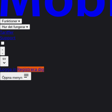
Funktioner
▾
Hur det fungerar
▾
Tariffer
Support
sv
Logga in
Registrera dig
Öppna menyn