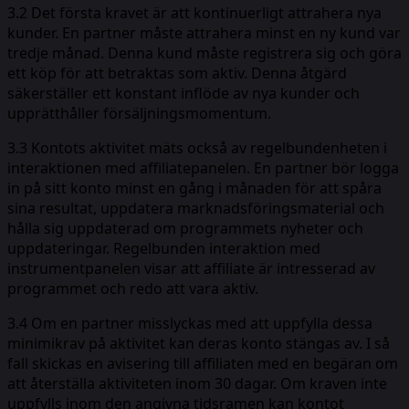
3.2 Det första kravet är att kontinuerligt attrahera nya
kunder. En partner måste attrahera minst en ny kund var
tredje månad. Denna kund måste registrera sig och göra
ett köp för att betraktas som aktiv. Denna åtgärd
säkerställer ett konstant inflöde av nya kunder och
upprätthåller försäljningsmomentum.
3.3 Kontots aktivitet mäts också av regelbundenheten i
interaktionen med affiliatepanelen. En partner bör logga
in på sitt konto minst en gång i månaden för att spåra
sina resultat, uppdatera marknadsföringsmaterial och
hålla sig uppdaterad om programmets nyheter och
uppdateringar. Regelbunden interaktion med
instrumentpanelen visar att affiliate är intresserad av
programmet och redo att vara aktiv.
3.4 Om en partner misslyckas med att uppfylla dessa
minimikrav på aktivitet kan deras konto stängas av. I så
fall skickas en avisering till affiliaten med en begäran om
att återställa aktiviteten inom 30 dagar. Om kraven inte
uppfylls inom den angivna tidsramen kan kontot