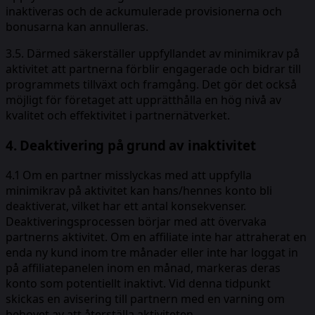
inaktiveras och de ackumulerade provisionerna och
bonusarna kan annulleras.
3.5. Därmed säkerställer uppfyllandet av minimikrav på
aktivitet att partnerna förblir engagerade och bidrar till
programmets tillväxt och framgång. Det gör det också
möjligt för företaget att upprätthålla en hög nivå av
kvalitet och effektivitet i partnernätverket.
4. Deaktivering på grund av inaktivitet
4.1 Om en partner misslyckas med att uppfylla
minimikrav på aktivitet kan hans/hennes konto bli
deaktiverat, vilket har ett antal konsekvenser.
Deaktiveringsprocessen börjar med att övervaka
partnerns aktivitet. Om en affiliate inte har attraherat en
enda ny kund inom tre månader eller inte har loggat in
på affiliatepanelen inom en månad, markeras deras
konto som potentiellt inaktivt. Vid denna tidpunkt
skickas en avisering till partnern med en varning om
behovet av att återställa aktiviteten.