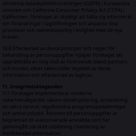
allmänna dataskyddsförordningen (GDPR) i Europeiska
unionen och California Consumer Privacy Act (CCPA) i
Kalifornien. Företaget är skyldigt att hålla sig informerat
om förändringar i lagstiftningen och anpassa sina
processer och sekretesspolicy i enlighet med de nya
kraven.
10.6 Efterlevnad av dessa principer och regler för
behandling av personuppgifter hjälper företaget att
upprätthålla en hög nivå av förtroende bland partners
och kunder, vilket säkerställer skyddet av deras
information och efterlevnad av lagkrav.
11. Integritetsåtaganden
11.1 Företaget implementerar moderna
säkerhetsåtgärder såsom datakryptering, användning
av säkra servrar, regelbundna programuppdateringar
och antiviruskydd. Åtkomst till personuppgifter är
begränsad till auktoriserade anställda som har
genomgått särskild utbildning i hantering av
konfidentiell information.