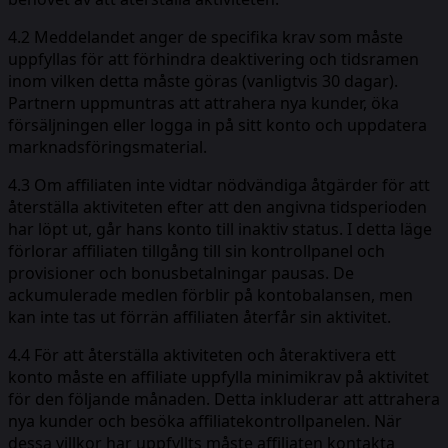
4.2 Meddelandet anger de specifika krav som måste
uppfyllas för att förhindra deaktivering och tidsramen
inom vilken detta måste göras (vanligtvis 30 dagar).
Partnern uppmuntras att attrahera nya kunder, öka
försäljningen eller logga in på sitt konto och uppdatera
marknadsföringsmaterial.
4.3 Om affiliaten inte vidtar nödvändiga åtgärder för att
återställa aktiviteten efter att den angivna tidsperioden
har löpt ut, går hans konto till inaktiv status. I detta läge
förlorar affiliaten tillgång till sin kontrollpanel och
provisioner och bonusbetalningar pausas. De
ackumulerade medlen förblir på kontobalansen, men
kan inte tas ut förrän affiliaten återfår sin aktivitet.
4.4 För att återställa aktiviteten och återaktivera ett
konto måste en affiliate uppfylla minimikrav på aktivitet
för den följande månaden. Detta inkluderar att attrahera
nya kunder och besöka affiliatekontrollpanelen. När
dessa villkor har uppfyllts måste affiliaten kontakta