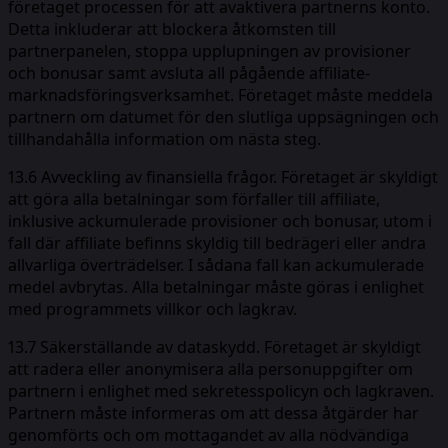
företaget processen för att avaktivera partnerns konto.
Detta inkluderar att blockera åtkomsten till
partnerpanelen, stoppa upplupningen av provisioner
och bonusar samt avsluta all pågående affiliate-
marknadsföringsverksamhet. Företaget måste meddela
partnern om datumet för den slutliga uppsägningen och
tillhandahålla information om nästa steg.
13.6 Avveckling av finansiella frågor. Företaget är skyldigt
att göra alla betalningar som förfaller till affiliate,
inklusive ackumulerade provisioner och bonusar, utom i
fall där affiliate befinns skyldig till bedrägeri eller andra
allvarliga överträdelser. I sådana fall kan ackumulerade
medel avbrytas. Alla betalningar måste göras i enlighet
med programmets villkor och lagkrav.
13.7 Säkerställande av dataskydd. Företaget är skyldigt
att radera eller anonymisera alla personuppgifter om
partnern i enlighet med sekretesspolicyn och lagkraven.
Partnern måste informeras om att dessa åtgärder har
genomförts och om mottagandet av alla nödvändiga