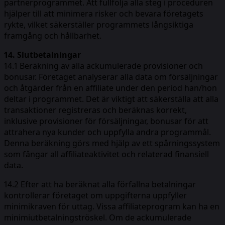
partnerprogrammet. Att fullfölja alla steg i proceduren
hjälper till att minimera risker och bevara företagets
rykte, vilket säkerställer programmets långsiktiga
framgång och hållbarhet.
14. Slutbetalningar
14.1 Beräkning av alla ackumulerade provisioner och
bonusar. Företaget analyserar alla data om försäljningar
och åtgärder från en affiliate under den period han/hon
deltar i programmet. Det är viktigt att säkerställa att alla
transaktioner registreras och beräknas korrekt,
inklusive provisioner för försäljningar, bonusar för att
attrahera nya kunder och uppfylla andra programmål.
Denna beräkning görs med hjälp av ett spårningssystem
som fångar all affiliateaktivitet och relaterad finansiell
data.
14.2 Efter att ha beräknat alla förfallna betalningar
kontrollerar företaget om uppgifterna uppfyller
minimikraven för uttag. Vissa affiliateprogram kan ha en
minimiutbetalningströskel. Om de ackumulerade