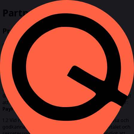
Partnerskapsavtal
Programvillkor
Genom att registrera sig i affiliate-kontrollpanelen
bekräftar affiliate att han/hon har läst alla villkor och
godkänner att följa alla angivna regler och föreskrifter.
1. Registreringskrav
1.1. Och kan vara antingen en individ eller en juridisk
person (t.ex. ett företag eller en enskild näringsidkare).
Det är obligatoriskt att ange en giltig e-postadress och
@Telegram för kommunikation. Det är också nödvändigt
att specificera en eller flera plånböcker för betalningar:
PayPal, Bitcoin, Ethereum, Tether.
1.2 Vid registrering måste deltagaren noggrant läsa och
godkänna följande
villkoren för partnerskapsavtalet och
sekretesspolicy.
I vissa fall kan det vara nödvändigt att