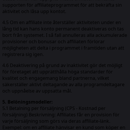
supporten för affiliateprogrammet för att bekräfta sin
aktivitet och låsa upp kontot.
4.5 Om en affiliate inte återställer aktiviteten under en
lång tid kan hans konto permanent deaktiveras och tas
bort från systemet. I så fall annulleras alla ackumulerade
provisioner och bonusar och affiliaten förlorar
möjligheten att delta i programmet i framtiden utan att
registrera sig igen.
4.6 Deaktivering på grund av inaktivitet gör det möjligt
för företaget att upprätthålla höga standarder för
kvalitet och engagemang bland partnerna, vilket
säkerställer aktivt deltagande av alla programdeltagare
och uppnåelse av uppsatta mål.
5. Belöningsmodeller:
5.1 Betalning per försäljning (CPS - Kostnad per
försäljning) Beskrivning: Affiliates får en provision för
varje försäljning som görs via deras affiliate-länk.
Exempel: om en affiliate hänvisar en kund som köper en