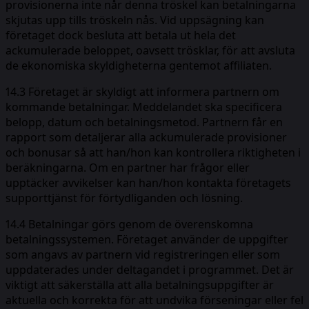
provisionerna inte når denna tröskel kan betalningarna
skjutas upp tills tröskeln nås. Vid uppsägning kan
företaget dock besluta att betala ut hela det
ackumulerade beloppet, oavsett trösklar, för att avsluta
de ekonomiska skyldigheterna gentemot affiliaten.
14.3 Företaget är skyldigt att informera partnern om
kommande betalningar. Meddelandet ska specificera
belopp, datum och betalningsmetod. Partnern får en
rapport som detaljerar alla ackumulerade provisioner
och bonusar så att han/hon kan kontrollera riktigheten i
beräkningarna. Om en partner har frågor eller
upptäcker avvikelser kan han/hon kontakta företagets
supporttjänst för förtydliganden och lösning.
14.4 Betalningar görs genom de överenskomna
betalningssystemen. Företaget använder de uppgifter
som angavs av partnern vid registreringen eller som
uppdaterades under deltagandet i programmet. Det är
viktigt att säkerställa att alla betalningsuppgifter är
aktuella och korrekta för att undvika förseningar eller fel