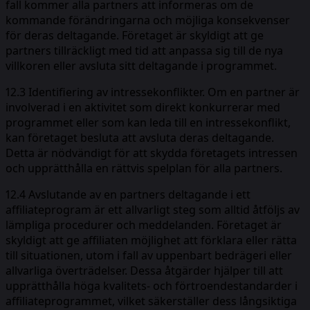
fall kommer alla partners att informeras om de
kommande förändringarna och möjliga konsekvenser
för deras deltagande. Företaget är skyldigt att ge
partners tillräckligt med tid att anpassa sig till de nya
villkoren eller avsluta sitt deltagande i programmet.
12.3 Identifiering av intressekonflikter. Om en partner är
involverad i en aktivitet som direkt konkurrerar med
programmet eller som kan leda till en intressekonflikt,
kan företaget besluta att avsluta deras deltagande.
Detta är nödvändigt för att skydda företagets intressen
och upprätthålla en rättvis spelplan för alla partners.
12.4 Avslutande av en partners deltagande i ett
affiliateprogram är ett allvarligt steg som alltid åtföljs av
lämpliga procedurer och meddelanden. Företaget är
skyldigt att ge affiliaten möjlighet att förklara eller rätta
till situationen, utom i fall av uppenbart bedrägeri eller
allvarliga överträdelser. Dessa åtgärder hjälper till att
upprätthålla höga kvalitets- och förtroendestandarder i
affiliateprogrammet, vilket säkerställer dess långsiktiga