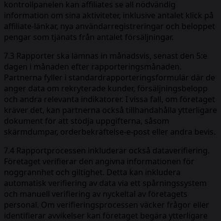
kontrollpanelen kan affiliates se all nödvändig
information om sina aktiviteter, inklusive antalet klick på
affiliate-länkar, nya användarregistreringar och beloppet
pengar som tjänats från antalet försäljningar.
7.3 Rapporter ska lämnas in månadsvis, senast den 5:e
dagen i månaden efter rapporteringsmånaden.
Partnerna fyller i standardrapporteringsformulär där de
anger data om rekryterade kunder, försäljningsbelopp
och andra relevanta indikatorer. I vissa fall, om företaget
kräver det, kan partnerna också tillhandahålla ytterligare
dokument för att stödja uppgifterna, såsom
skärmdumpar, orderbekräftelse-e-post eller andra bevis.
7.4 Rapportprocessen inkluderar också dataverifiering.
Företaget verifierar den angivna informationen för
noggrannhet och giltighet. Detta kan inkludera
automatisk verifiering av data via ett spårningssystem
och manuell verifiering av nyckeltal av företagets
personal. Om verifieringsprocessen väcker frågor eller
identifierar avvikelser kan företaget begära ytterligare