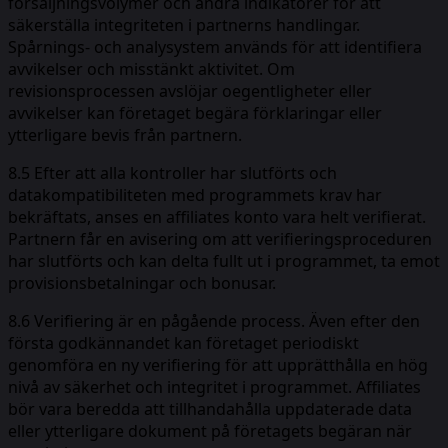
försäljningsvolymer och andra indikatorer för att
säkerställa integriteten i partnerns handlingar.
Spårnings- och analysystem används för att identifiera
avvikelser och misstänkt aktivitet. Om
revisionsprocessen avslöjar oegentligheter eller
avvikelser kan företaget begära förklaringar eller
ytterligare bevis från partnern.
8.5 Efter att alla kontroller har slutförts och
datakompatibiliteten med programmets krav har
bekräftats, anses en affiliates konto vara helt verifierat.
Partnern får en avisering om att verifieringsproceduren
har slutförts och kan delta fullt ut i programmet, ta emot
provisionsbetalningar och bonusar.
8.6 Verifiering är en pågående process. Även efter den
första godkännandet kan företaget periodiskt
genomföra en ny verifiering för att upprätthålla en hög
nivå av säkerhet och integritet i programmet. Affiliates
bör vara beredda att tillhandahålla uppdaterade data
eller ytterligare dokument på företagets begäran när