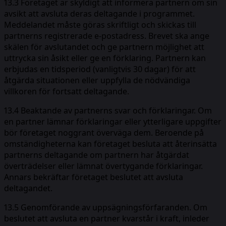
13.3 Företaget är skyldigt att informera partnern om sin
avsikt att avsluta deras deltagande i programmet.
Meddelandet måste göras skriftligt och skickas till
partnerns registrerade e-postadress. Brevet ska ange
skälen för avslutandet och ge partnern möjlighet att
uttrycka sin åsikt eller ge en förklaring. Partnern kan
erbjudas en tidsperiod (vanligtvis 30 dagar) för att
åtgärda situationen eller uppfylla de nödvändiga
villkoren för fortsatt deltagande.
13.4 Beaktande av partnerns svar och förklaringar. Om
en partner lämnar förklaringar eller ytterligare uppgifter
bör företaget noggrant överväga dem. Beroende på
omständigheterna kan företaget besluta att återinsätta
partnerns deltagande om partnern har åtgärdat
överträdelser eller lämnat övertygande förklaringar.
Annars bekräftar företaget beslutet att avsluta
deltagandet.
13.5 Genomförande av uppsägningsförfaranden. Om
beslutet att avsluta en partner kvarstår i kraft, inleder