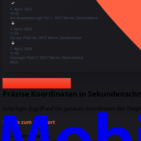
7. April, 2026
10:45
Am Brandenburger Tor 1, 10117 Berlin, Deutschland
7. April, 2026
11:24
Pariser Platz 4a, 10117 Berlin, Deutschland
7. April, 2026
12:02
Leipziger Platz 7, 10117 Berlin, Deutschland
Aktiv
GPS-Ortung online
GPS-Ortung online
Präzise Koordinaten in Sekundenschn
Sofortiger Zugriff auf die genauen Koordinaten des Zielger
Details zum Standort
Live-Adresse Details