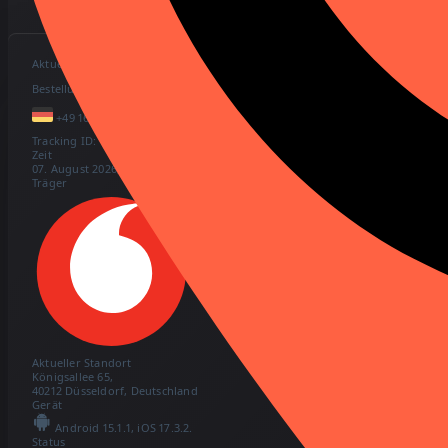
Aktueller Standort
Bestellung / #4556435
+49 160-9876-5432
Tracking ID:
45dGgddCDefe
Zeit
07. August 2026, 15:23
Träger
Aktueller Standort
Königsallee 65,
40212 Düsseldorf, Deutschland
Gerät
Android 15.1.1, iOS 17.3.2.
Status