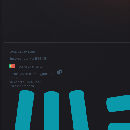
Localização atual
Encomendar / #4556435
+351 914-987-654
ID de rastreio:
45dGgddCDefe
Tempo
06 agosto 2026, 15:23
Transportadora