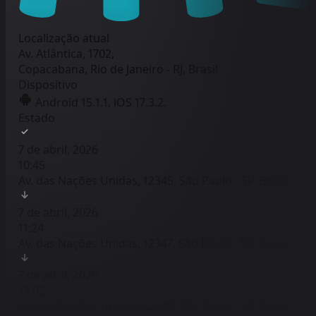
Localização atual
Av. Atlântica, 1702,
Copacabana, Rio de Janeiro - RJ, Brasil
Dispositivo
Android 15.1.1, iOS 17.3.2.
Estado
7 de abril, 2026
10:45
Av. das Nações Unidas, 12345, São Paulo - SP, Brasil
7 de abril, 2026
11:24
Av. das Nações Unidas, 12347, São Paulo - SP, Brasil
7 de abril, 2026
12:02
Av. das Nações Unidas, 12349, São Paulo - SP, Brasil