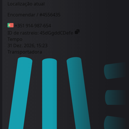
Localização atual
Encomendar / #4556435
+351 914-987-654
ID de rastreio:
45dGgddCDefe
Tempo
31 Dez. 2026, 15:23
Transportadora