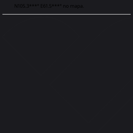
N105.3***° E61.5***°
no mapa.