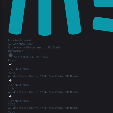
Localização atual
Av. Atlântica, 1702,
Copacabana, Rio de Janeiro - RJ, Brasil
Dispositivo
Android 15.1.1, iOS 17.3.2.
Estado
7 de abril, 2026
10:45
Av. das Nações Unidas, 12345, São Paulo - SP, Brasil
7 de abril, 2026
11:24
Av. das Nações Unidas, 12347, São Paulo - SP, Brasil
7 de abril, 2026
12:02
Av. das Nações Unidas, 12349, São Paulo - SP, Brasil
Ativo