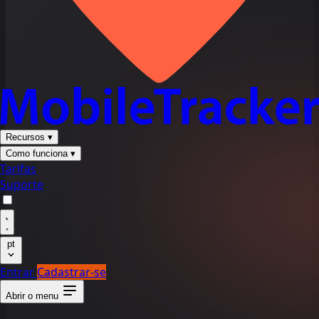
Recursos
▾
Como funciona
▾
Tarifas
Suporte
pt
Entrar
Cadastrar-se
Abrir o menu