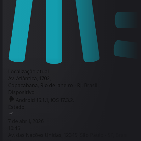
Localização atual
Av. Atlântica, 1702,
Copacabana, Rio de Janeiro - RJ, Brasil
Dispositivo
Android 15.1.1, iOS 17.3.2.
Estado
7 de abril, 2026
10:45
Av. das Nações Unidas, 12345, São Paulo - SP, Brasil