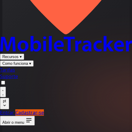
Recursos
▾
Como funciona
▾
Tarifas
Suporte
pt
Entrar
Cadastrar-se
Abrir o menu