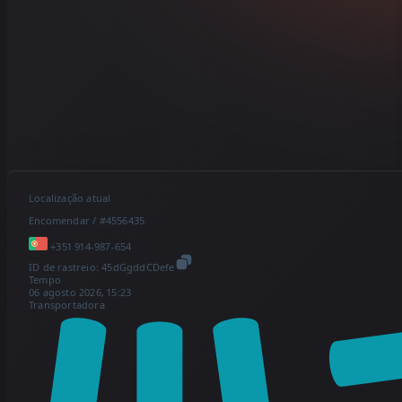
Localização atual
Encomendar / #4556435
+351 914-987-654
ID de rastreio:
45dGgddCDefe
Tempo
06 agosto 2026, 15:23
Transportadora