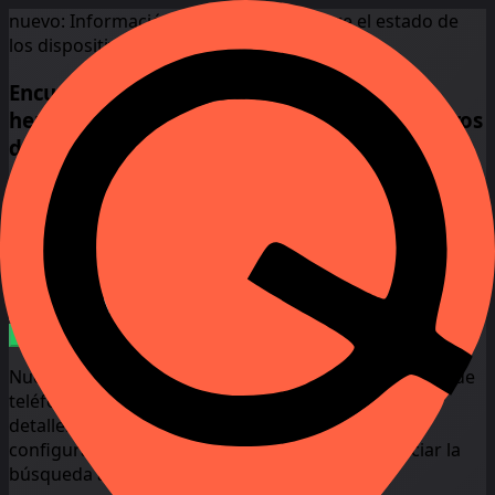
nuevo:
Información en tiempo real sobre el estado de
los dispositivos
Encuentre a cualquier persona con las
herramientas de búsqueda inversa de números
de teléfono
Introduce un número de teléfono para realizar una
búsqueda inversa de números de móvil y acceder al
instante a todos los detalles sobre el abonado y su
dispositivo.
+1
United
Iniciar
States
+1
Nuestra aplicación de búsqueda inversa de números de
teléfono utiliza algoritmos de IA para identificar los
detalles. No se requiere el consentimiento o la
configuración del dispositivo de destino para iniciar la
búsqueda al instante.