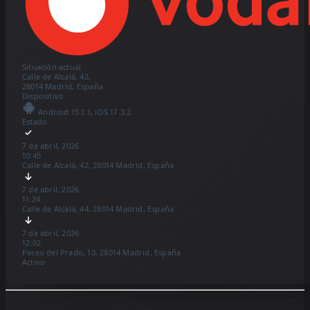
Situación actual
Calle de Alcalá, 42,
28014 Madrid, España
Dispositivo
Android 15.1.1, iOS 17.3.2.
Estado
7 de abril, 2026
10:45
Calle de Alcalá, 42, 28014 Madrid, España
7 de abril, 2026
11:24
Calle de Alcalá, 44, 28014 Madrid, España
7 de abril, 2026
12:02
Paseo del Prado, 10, 28014 Madrid, España
Activo