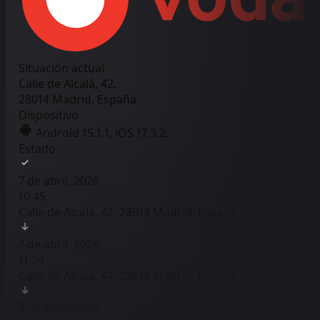
Situación actual
Calle de Alcalá, 42,
28014 Madrid, España
Dispositivo
Android 15.1.1, iOS 17.3.2.
Estado
7 de abril, 2026
10:45
Calle de Alcalá, 42, 28014 Madrid, España
7 de abril, 2026
11:24
Calle de Alcalá, 44, 28014 Madrid, España
7 de abril, 2026