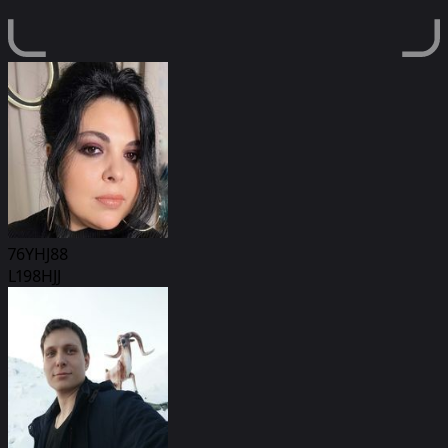
76YHJ88
L198HJJ