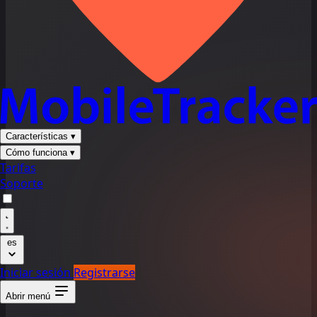
Características
▾
Cómo funciona
▾
Tarifas
Soporte
es
Iniciar sesión
Registrarse
Abrir menú