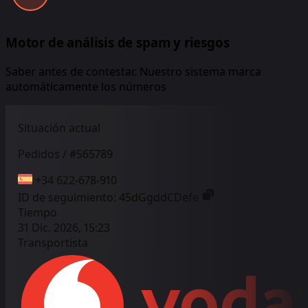
Motor de análisis de spam y riesgos
Saber antes de contestar. Nuestro sistema marca
automáticamente los números
Situación actual
Pedidos / #565789
+34 622-678-910
ID de seguimiento:
45dGgddCDefe
Tiempo
31 Dic. 2026, 15:23
Transportista