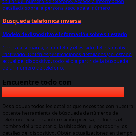
titular del número de teléfono. Accede a información
detallada sobre la persona asociada al número.
Búsqueda telefónica inversa
Modelo de dispositivo e información sobre su estado
Conozca la marca, el modelo y el estado del dispositivo
rastreado. Obtén especificaciones detalladas y el estado
actual del dispositivo, todo ello a partir de la búsqueda
de un número de teléfono.
Encuentre todo con
Búsqueda de números de teléfono
Búsqueda de números de teléfono
Desbloquea todos los detalles que necesitas con nuestra
potente herramienta de búsqueda de números de
teléfono. Descubra información precisa, incluidos el
nombre del propietario, la ubicación, el operador y los
detalles del dispositivo. Obtén actualizaciones en tiempo