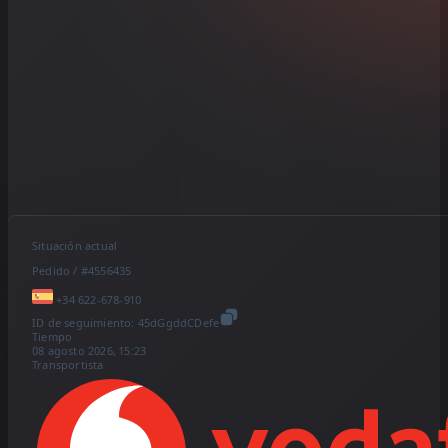
Situación actual
Pedido / #4556435
+34 622-678-910
ID de seguimiento:
45dGgddCDefe
Tiempo
08 agosto 2026, 15:23
Transportista