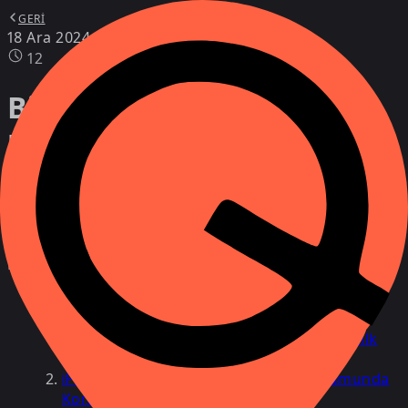
GERI
18 Ara 2024
12
Bir günde kız arkadaşımın
kayıp iPhone’unu nasıl
buldum
Kız arkadaşımın kayıp iPhone'unu bir günde
nasıl buldum?
Telefonunuzu kaybettiğinizde atacağınız ilk
adımlar
iPhone'u ayarlama: Kayıp bir kişi durumunda
Konum Belirleyiciyi Etkinleştirin