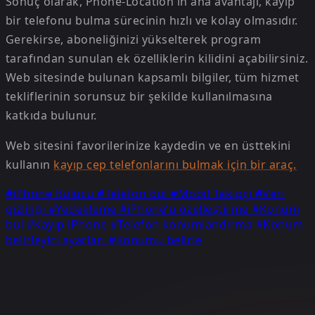
Sonuç olarak, Phone-Location'ın ana avantajı, kayıp
bir telefonu bulma sürecinin hızlı ve kolay olmasıdır.
Gerekirse, aboneliğinizi yükselterek program
tarafından sunulan ek özelliklerin kilidini açabilirsiniz.
Web sitesinde bulunan kapsamlı bilgiler, tüm hizmet
tekliflerinin sorunsuz bir şekilde kullanılmasına
katkıda bulunur.
Web sitesini favorilerinize kaydedin ve en üsttekini
kullanın
kayıp cep telefonlarını bulmak için bir araç.
#iPhone Bulucu
#Telefon bul
#Mobil Takipçi
#Veri
gizliliği
#Yedekleme
#iPhone’u özelleştirme
#Konum
bul
#Kayıp iPhone
#Telefon konumlandırma
#Konum
belirleyici ayarları
#Konumu belirle