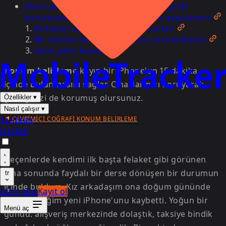
Alternatif çözüm: telefonunuzun coğrafi
konumunu belirlemek için bir web uygulaması
Kullanım avantajları MobileTracker
Bir telefon konum programı nasıl kullanılır
Adım adım kılavuz
Konum belirleme
kayıp bir iPhone'un 15 dakika
içinde bulunmasını sağlar. Cihazlarınızı koruyarak
gizliliğinizi de korumuş olursunuz.
Özellikler
▾
Nasıl çalışır
▾
Tarifeler
ÇEVRIMIÇI COĞRAFI KONUM BELIRLEME
Destek
Geçenlerde kendimi ilk başta felaket gibi görünen
ama sonunda faydalı bir derse dönüşen bir durumun
tr
içinde buldum. Kız arkadaşım ona doğum gününde
Giriş yap
Kayıt ol
hediye ettiğim yeni iPhone'unu kaybetti. Yoğun bir
Menü aç
gündü: alışveriş merkezinde dolaştık, taksiye bindik