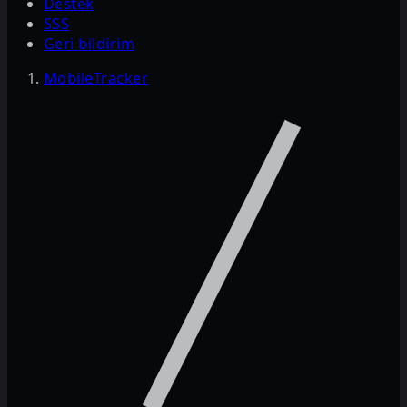
Destek
SSS
Geri bildirim
MobileTracker