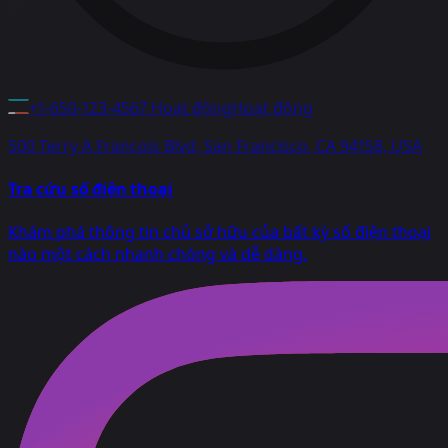
+1-650-123-4567
Hoạt độngHoạt động
500 Terry A Francois Blvd, San Francisco, CA 94158, USA
Tra cứu số điện thoại
Khám phá thông tin chủ sở hữu của bất kỳ số điện thoại
nào một cách nhanh chóng và dễ dàng.