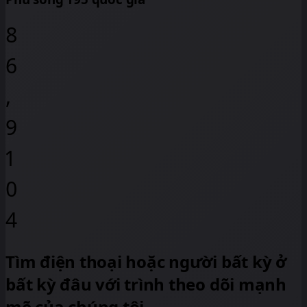
8
6
,
9
1
0
4
Tìm điện thoại hoặc người bất kỳ ở
bất kỳ đâu với trình theo dõi mạnh
mẽ của chúng tôi