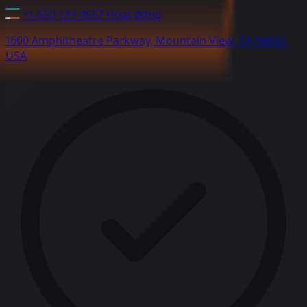
+1-650-123-4567
Hoạt động
1600 Amphitheatre Parkway, Mountain View, CA 94043,
USA