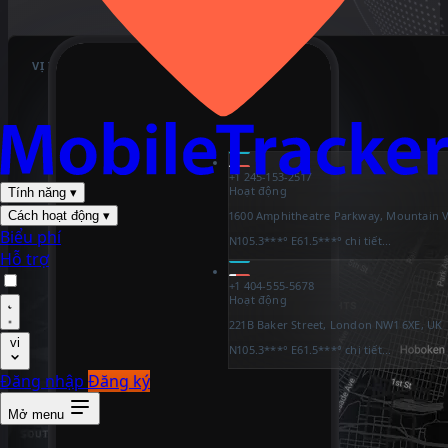
VỊ TRÍ HIỆN TẠI
+1 245-153-2517
Hoạt động
Tính năng
▾
1600 Amphitheatre Parkway, Mountain V
Cách hoạt động
▾
Biểu phí
N105.3***° E61.5***°
chi tiết...
Hỗ trợ
+1 404-555-5678
Hoạt động
221B Baker Street, London NW1 6XE, UK
vi
N105.3***° E61.5***°
chi tiết...
Đăng nhập
Đăng ký
Mở menu